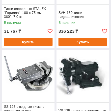
Тиски слесарные STALEX
"Горилла", 100 х 75 мм.,
SVH-160 тиски
360°, 7,0 кг.
гидравлические
В наличии
В наличии
31 767
336 223
₸
₸
Купить
Купить
SS-125 откидные тиски с
поворотным осн.
VS-125 тиски универсальные