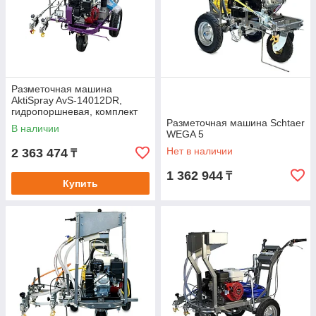
Разметочная машина
AktiSpray AvS-14012DR,
гидропоршневая, комплект
на 2 пистолета (14 л/мин,
Разметочная машина Schtaer
В наличии
250 бар, бензин)
WEGA 5
Нет в наличии
2 363 474
₸
1 362 944
₸
Купить