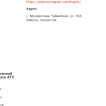
https://www.instagram.com/ktgr.kz/
6
с. Мухаметжан Туймебаев, уч. 558,
Алматы, Казахстан
альный
уха ATS
₸
ии
-78