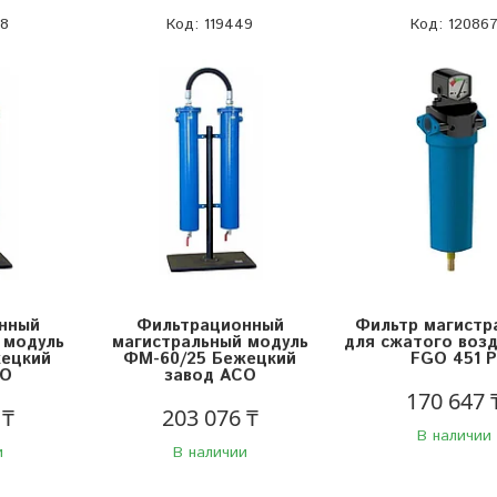
48
119449
12086
нный
Фильтрационный
Фильтр магистр
 модуль
магистральный модуль
для сжатого возд
жецкий
ФМ-60/25 Бежецкий
FGO 451 P
СО
завод АСО
170 647 
 ₸
203 076 ₸
В наличии
и
В наличии