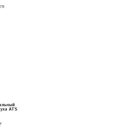
-78
4
альный
уха ATS
₸