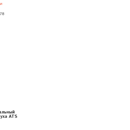
ии
-78
8
альный
уха ATS