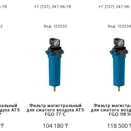
6-78
+7 (727) 347-06-78
+7 (727) 347-06
32
133233
13323
ральный
Фильтр магистральный
Фильтр магистр
духа ATS
для сжатого воздуха ATS
для сжатого возд
P
FGO 77 C
FGO 119 H
 ₸
104 180 ₸
118 500 