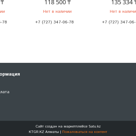
 ₸
118 500 ₸
135 334 
чии
Нет в наличии
Нет в налич
6-78
+7 (727) 347-06-78
+7 (727) 347-06
ормация
плата
Сайт создан на маркетплейсе
Satu.kz
KTGR.KZ Алматы |
Пожаловаться на контент