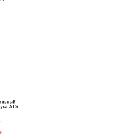
0
альный
уха ATS
₸
ии