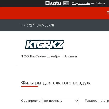
Создать сайт
на Satu.kz
П
+7 (727) 347-06-78
ТОО КазТехнолоджиГрупп Алматы
Фильтры для сжатого воздуха