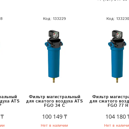
28
133229
13323
ральный
Фильтр магистральный
Фильтр магистр
духа ATS
для сжатого воздуха ATS
для сжатого возд
P
FGO 34 C
FGO 77 H
 ₸
100 149 ₸
104 180 
чии
Нет в наличии
Нет в налич