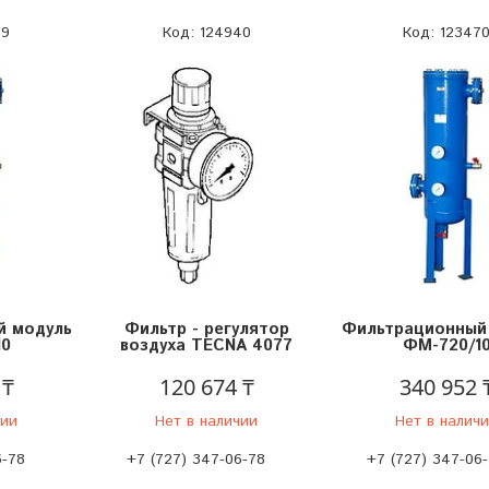
69
124940
12347
й модуль
Фильтр - регулятор
Фильтрационный
10
воздуха TECNA 4077
ФМ-720/1
 ₸
120 674 ₸
340 952 
чии
Нет в наличии
Нет в налич
6-78
+7 (727) 347-06-78
+7 (727) 347-06