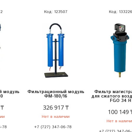
72
123507
13322
й модуль
Фильтрационный модуль
Фильтр магистр
10
ФМ-180/16
для сжатого возд
FGO 34 H
 ₸
326 917 ₸
100 149 
чии
Нет в наличии
Нет в налич
6-78
+7 (727) 347-06-78
+7 (727) 347-06