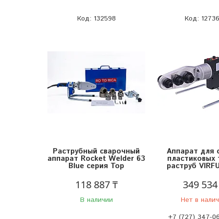
132598
1273
Раструбный сварочный
Аппарат для 
аппарат Rocket Welder 63
пластиковых 
Blue серия Top
раструб VIRF
118 887 ₸
349 534
В наличии
Нет в нали
+7 (727) 347-0