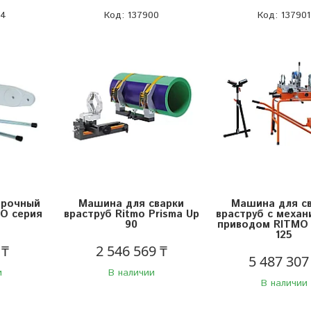
34
137900
137901
арочный
Машина для сварки
Машина для с
O серия
враструб Ritmo Prisma Up
враструб с механ
90
приводом RITMO
125
 ₸
2 546 569 ₸
5 487 307
и
В наличии
В наличии