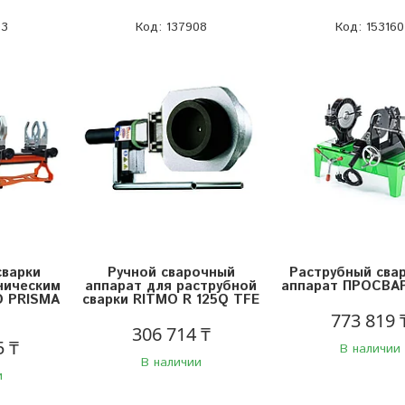
03
137908
153160
сварки
Ручной сварочный
Раструбный сва
ническим
аппарат для раструбной
аппарат ПРОСВАР
O PRISMA
сварки RITMO R 125Q TFE
773 819 
306 714 ₸
5 ₸
В наличии
В наличии
и