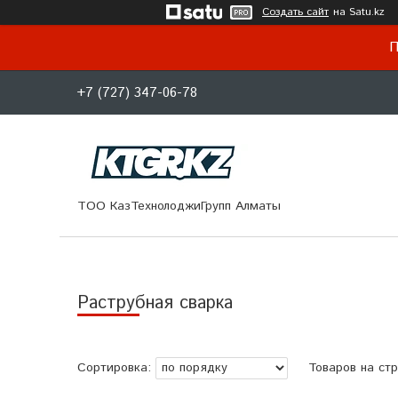
Создать сайт
на Satu.kz
П
+7 (727) 347-06-78
ТОО КазТехнолоджиГрупп Алматы
Раструбная сварка