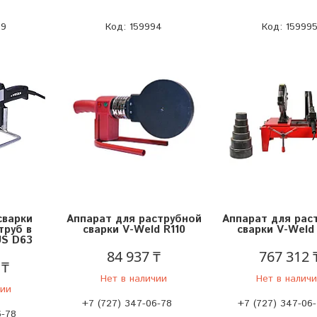
69
159994
15999
сварки
Аппарат для раструбной
Аппарат для рас
труб в
сварки V-Weld R110
сварки V-Weld
US D63
84 937 ₸
767 312 
 ₸
Нет в наличии
Нет в налич
чии
+7 (727) 347-06-78
+7 (727) 347-06
6-78