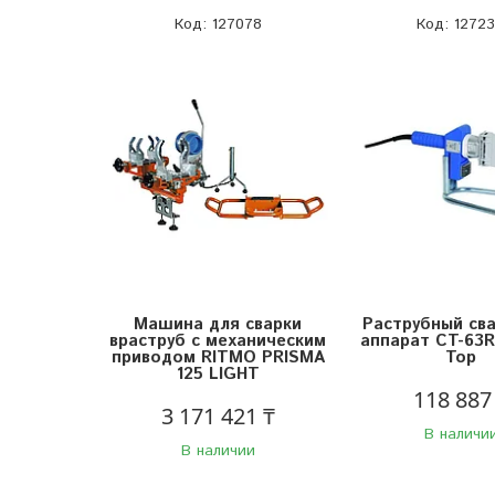
127078
1272
Машина для сварки
Раструбный св
враструб с механическим
аппарат CT-63R
приводом RITMO PRISMA
Top
125 LIGHT
118 887
3 171 421 ₸
В наличи
В наличии