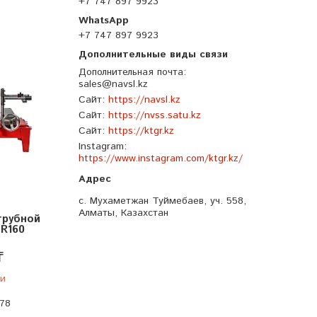
+7 747 897 9923
5
+7 747 897 9923
Дополнительная почта
sales@navsl.kz
Сайт
https://navsl.kz
Сайт
https://nvss.satu.kz
Сайт
https://ktgr.kz
Instagram
https://www.instagram.com/ktgr.kz/
с. Мухаметжан Туймебаев, уч. 558,
Алматы, Казахстан
трубной
 R160
₸
ии
-78