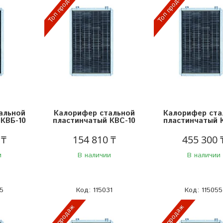
Топ продаж
Топ продаж
альной
Калорифер стальной
Калорифер ста
КВБ-10
пластинчатый КВС-10
пластинчатый К
 ₸
154 810 ₸
455 300 
и
В наличии
В наличии
5
115031
115055
Топ продаж
Топ продаж