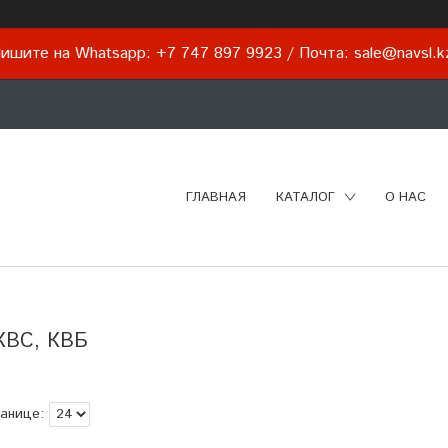
ишите на Whatsapp: +7 747 897 9923 / Почта: sale@navsl.
ГЛАВНАЯ
КАТАЛОГ
О НАС
 КВС, КВБ