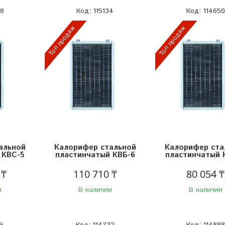
08
115134
114650
Топ продаж
Топ продаж
альной
Калорифер стальной
Калорифер ста
 КВС-5
пластинчатый КВБ-6
пластинчатый 
 ₸
110 710 ₸
80 054 ₸
и
В наличии
В наличии
9
114732
114888