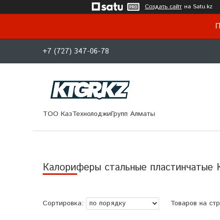
Создать сайт
на Satu.kz
П
+7 (727) 347-06-78
ТОО КазТехнолоджиГрупп Алматы
Калориферы стальные пластинчатые