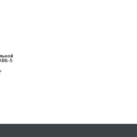
льной
КВБ-5
₸