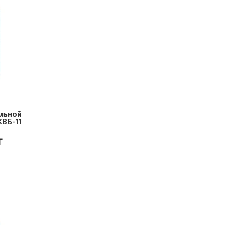
льной
ВБ-11
₸