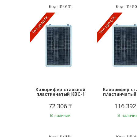
114631
1148
Топ продаж
Топ продаж
Калорифер стальной
Калорифер ст
пластинчатый КВС-1
пластинчатый
72 306 ₸
116 392
В наличии
В наличи
114851
11514