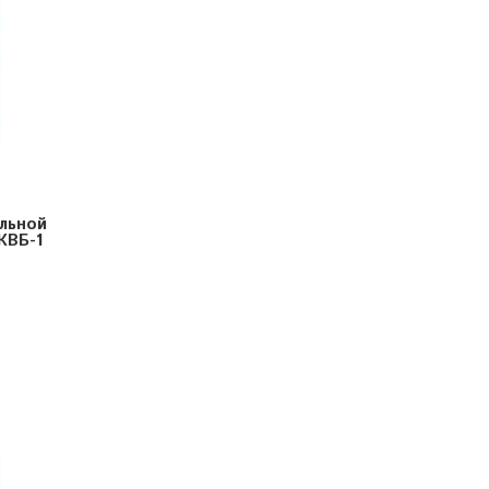
льной
КВБ-1