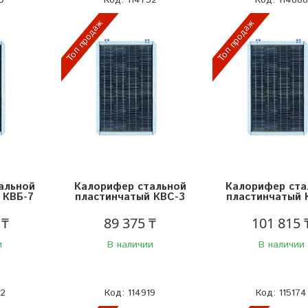
Топ продаж
Топ продаж
альной
Калорифер стальной
Калорифер ста
 КВБ-7
пластинчатый КВС-3
пластинчатый 
 ₸
89 375 ₸
101 815 
и
В наличии
В наличии
72
114919
115174