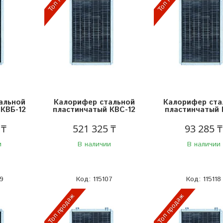
альной
Калорифер стальной
Калорифер ста
КВБ-12
пластинчатый КВС-12
пластинчатый 
 ₸
521 325 ₸
93 285 ₸
и
В наличии
В наличии
9
115107
115118
Топ продаж
Топ продаж