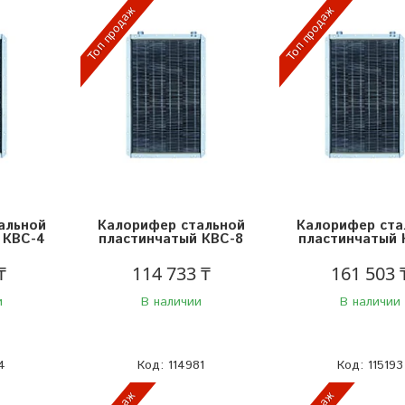
Топ продаж
Топ продаж
альной
Калорифер стальной
Калорифер ста
 КВС-4
пластинчатый КВС-8
пластинчатый 
₸
114 733 ₸
161 503 
и
В наличии
В наличии
4
114981
115193