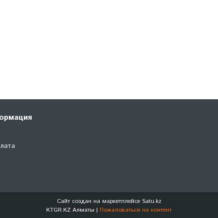
ормация
плата
Сайт создан на маркетплейсе
Satu.kz
KTGR.KZ Алматы |
Пожаловаться на контент