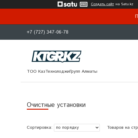
Создать сайт
на Satu.kz
П
+7 (727) 347-06-78
ТОО КазТехнолоджиГрупп Алматы
Очистные установки