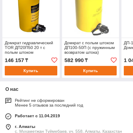
Домкрат гидравлический
Домкрат с полым штоком
ДП-
TOR ДП20П50 20 т с
ДП100-50П (с пружинным
Домк
полым штоком
возвратом штока)
146 157
582 990
1 0
₸
₸
Купить
Купить
О нас
Рейтинг не сформирован
Менее 5 отзывов за последний год
Работает с 11.04.2019
г. Алматы
с. Мухаметжан Туймебаев, уч. 558, Алматы, Казахстан