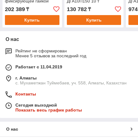
фиксирующей гайкой
ДГА10П150 10 т
ДГА1
202 389
130 782
974
₸
₸
Купить
Купить
О нас
Рейтинг не сформирован
Менее 5 отзывов за последний год
Работает с 11.04.2019
г. Алматы
с. Мухаметжан Туймебаев, уч. 558, Алматы, Казахстан
Контакты
Сегодня выходной
Показать весь график работы
О нас