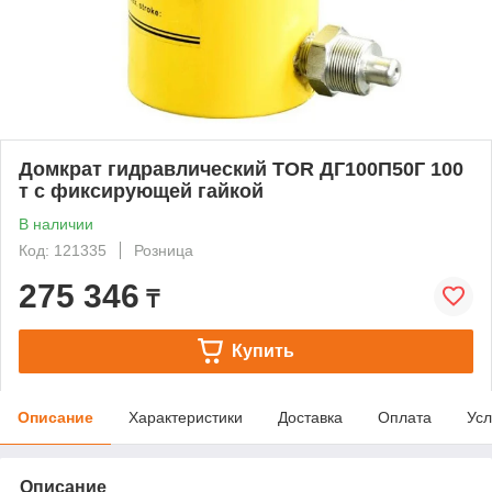
Домкрат гидравлический TOR ДГ100П50Г 100
т с фиксирующей гайкой
В наличии
Код: 121335
Розница
275 346
₸
Купить
Описание
Характеристики
Доставка
Оплата
Усл
Описание