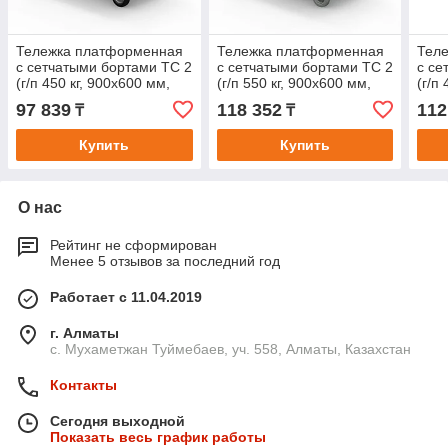
Тележка платформенная
Тележка платформенная
Тел
с сетчатыми бортами ТС 2
с сетчатыми бортами ТС 2
с се
(г/п 450 кг, 900x600 мм,
(г/п 550 кг, 900x600 мм,
(г/п
колеса черная резина 160
колеса серая резина 200
коле
97 839
118 352
112
₸
₸
мм)
мм)
мм)
Купить
Купить
О нас
Рейтинг не сформирован
Менее 5 отзывов за последний год
Работает с 11.04.2019
г. Алматы
с. Мухаметжан Туймебаев, уч. 558, Алматы, Казахстан
Контакты
Сегодня выходной
Показать весь график работы