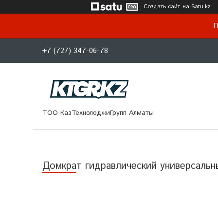
Создать сайт
на Satu.kz
П
+7 (727) 347-06-78
ТОО КазТехнолоджиГрупп Алматы
Домкрат гидравлический универсаль