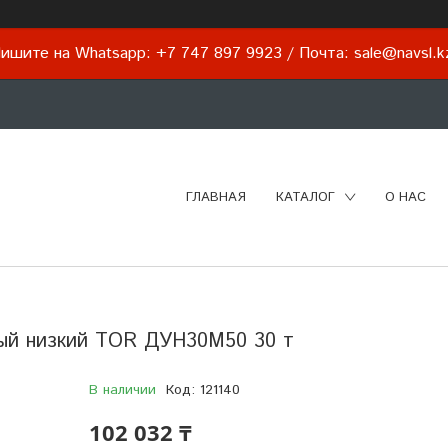
ишите на Whatsapp: +7 747 897 9923 / Почта: sale@navsl.
ГЛАВНАЯ
КАТАЛОГ
О НАС
ный низкий TOR ДУН30М50 30 т
В наличии
Код:
121140
102 032 ₸