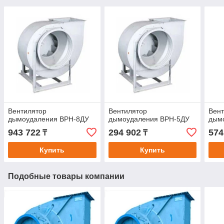
Вентилятор
Вентилятор
Вен
дымоудаления ВРН-8ДУ
дымоудаления ВРН-5ДУ
дым
943 722
294 902
574
₸
₸
Купить
Купить
Подобные товары компании