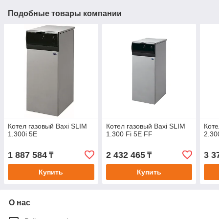
Подобные товары компании
Котел газовый Baxi SLIM
Котел газовый Baxi SLIM
Коте
1.300i 5E
1.300 Fi 5E FF
2.30
1 887 584
2 432 465
3 3
₸
₸
Купить
Купить
О нас