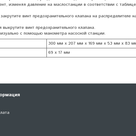
нт, изменяя давление на маслостанции в соответствии с таблиц
 закрутите винт предохранительного клапана на распределителе н
 выкрутите винт предохранительного клапана.
визуально с помощью манометра насосной станции.
300 мм х 207 мм х 169 мм х 53 мм х 83 м
69 х 17 мм
ормация
плата