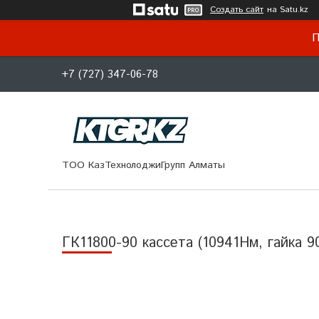
Создать сайт
на Satu.kz
П
+7 (727) 347-06-78
ТОО КазТехнолоджиГрупп Алматы
ГК11800-90 кассета (10941Нм, гайка 9