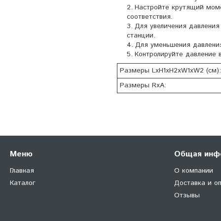
Настройте крутящий моме
соответствия.
Для увеличения давления
станции.
Для уменьшения давления
Контролируйте давление 
Размеры LxH1xH2xW1xW2 (см):
Размеры RxA:
Меню
Общая инф
Главная
О компании
Каталог
Доставка и о
Отзывы