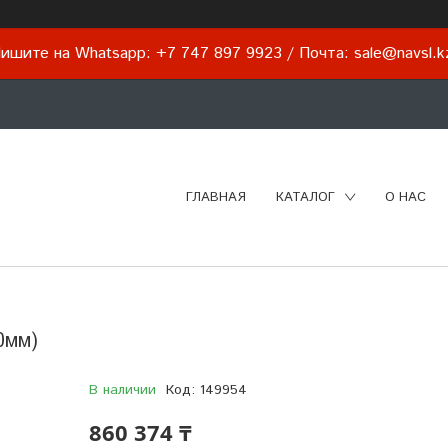
ишите на Whatsapp: +7 747 897 9923 / Почта: sale@navsl.
ГЛАВНАЯ
КАТАЛОГ
О НАС
0мм)
В наличии
Код:
149954
860 374 ₸