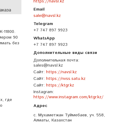
https://navsl.kz
аказа
sale@navsl.kz
+7 747 897 9923
К-11800.
мером 90
имать без
+7 747 897 9923
Дополнительная почта
sales@navsl.kz
Сайт
https://navsl.kz
Сайт
https://nvss.satu.kz
Сайт
https://ktgr.kz
Instagram
https://www.instagram.com/ktgr.kz/
х, где
но
с. Мухаметжан Туймебаев, уч. 558,
Алматы, Казахстан