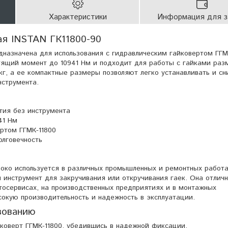
Характеристики
Информация для з
ая INSTAN ГК11800-90
дназначена для использования с гидравлическим гайковертом ГГМ
тящий момент до 10941 Нм и подходит для работы с гайками раз
кг, а ее компактные размеры позволяют легко устанавливать и сн
нструмента.
ятия без инструмента
41 Нм
ртом ГГМК-11800
олговечность
роко используется в различных промышленных и ремонтных работа
инструмент для закручивания или откручивания гаек. Она отлич
тосервисах, на производственных предприятиях и в монтажных
сокую производительность и надежность в эксплуатации.
зованию
йковерт ГГМК-11800, убедившись в надежной фиксации.