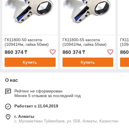
ГК11800-50 кассета
ГК11800-55 кассета
ГК11
(10941Нм, гайка 50мм)
(10941Нм, гайка 55мм)
(109
860 374
860 374
860
₸
₸
Купить
Купить
О нас
Рейтинг не сформирован
Менее 5 отзывов за последний год
Работает с 11.04.2019
г. Алматы
с. Мухаметжан Туймебаев, уч. 558, Алматы, Казахстан