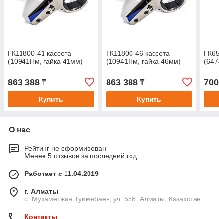
ГК11800-41 кассета
ГК11800-46 кассета
ГК65
(10941Нм, гайка 41мм)
(10941Нм, гайка 46мм)
(647
863 388
863 388
700
₸
₸
Купить
Купить
О нас
Рейтинг не сформирован
Менее 5 отзывов за последний год
Работает с 11.04.2019
г. Алматы
с. Мухаметжан Туймебаев, уч. 558, Алматы, Казахстан
Контакты