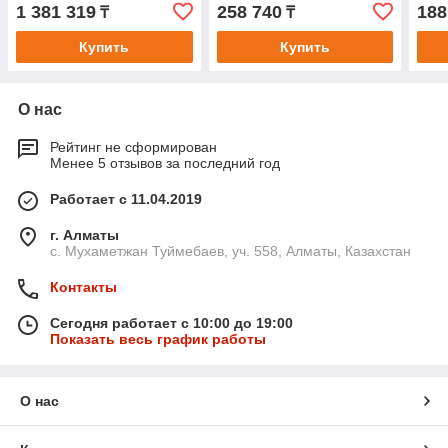
ДГ300-200ПГ
ДГ100-50ПГ
ДГ5
1 381 319
258 740
188
₸
₸
Купить
Купить
О нас
Рейтинг не сформирован
Менее 5 отзывов за последний год
Работает с 11.04.2019
г. Алматы
с. Мухаметжан Туймебаев, уч. 558, Алматы, Казахстан
Контакты
Сегодня работает с 10:00 до 19:00
Показать весь график работы
О нас