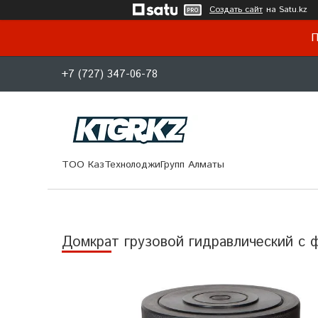
Создать сайт
на Satu.kz
П
+7 (727) 347-06-78
ТОО КазТехнолоджиГрупп Алматы
Домкрат грузовой гидравлический с