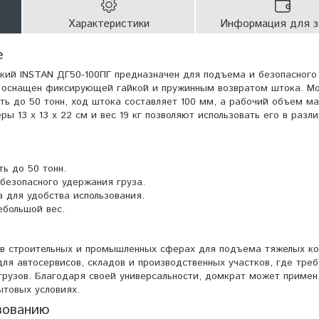
Характеристики
Информация для з
е
кий INSTAN ДГ50-100ПГ предназначен для подъема и безопасного
н оснащен фиксирующей гайкой и пружинным возвратом штока. М
ь до 50 тонн, ход штока составляет 100 мм, а рабочий объем м
ы 13 х 13 х 22 см и вес 19 кг позволяют использовать его в разл
ь до 50 тонн.
безопасного удержания груза.
 для удобства использования.
ебольшой вес.
 в строительных и промышленных сферах для подъема тяжелых ко
ля автосервисов, складов и производственных участков, где треб
рузов. Благодаря своей универсальности, домкрат может примен
ытовых условиях.
зованию