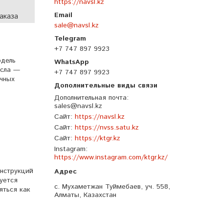
https://navsl.kz
аказа
sale@navsl.kz
+7 747 897 9923
одель
асла —
+7 747 897 9923
ичных
Дополнительная почта
sales@navsl.kz
Сайт
https://navsl.kz
Сайт
https://nvss.satu.kz
Сайт
https://ktgr.kz
Instagram
https://www.instagram.com/ktgr.kz/
нструкций
уется
с. Мухаметжан Туймебаев, уч. 558,
яться как
Алматы, Казахстан