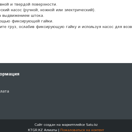
вной и твердой поверхности.
кий насос (ручной, ножной или электрический).
а выдвижением штока.
мощью фиксирующей гайки.
ите груз, ослабив фиксирующую гайку и используя насос для воз
ормация
плата
Сайт создан на маркетплейсе
Satu.kz
KTGR.KZ Алматы |
Пожаловаться на контент