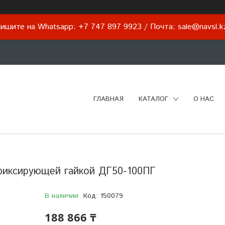
ишите на Whatsapp: +7 747 897 9923 / Почта: sale@navsl.
ГЛАВНАЯ
КАТАЛОГ
О НАС
 фиксирующей гайкой ДГ50-100ПГ
В наличии
Код:
150079
188 866 ₸