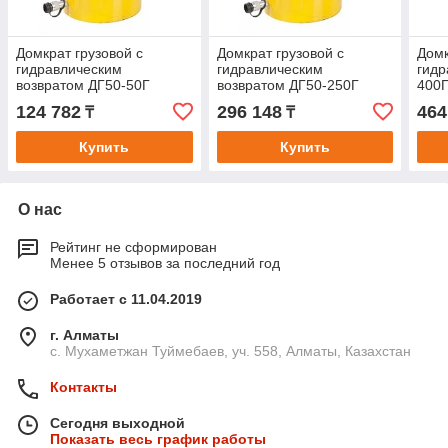
Домкрат грузовой с
Домкрат грузовой с
Домк
гидравлическим
гидравлическим
гидр
возвратом ДГ50-50Г
возвратом ДГ50-250Г
400
124 782
296 148
464
₸
₸
Купить
Купить
О нас
Рейтинг не сформирован
Менее 5 отзывов за последний год
Работает с 11.04.2019
г. Алматы
с. Мухаметжан Туймебаев, уч. 558, Алматы, Казахстан
Контакты
Сегодня выходной
Показать весь график работы