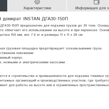
Характеристики
Информация для з
й домкрат INSTAN ДГА30-150П
ДГА30-150П предназначен для подъема грузов до 30 тонн. Оснащ
то облегчает его использование на высоте и при переноске. Осно
ока 150 мм, вес 7.6 кг и размеры 11 х 11 х 28 см.
ая грузовая площадка предотвращает соскальзывание груза.
ственном положении.
иевый корпус.
и, ножными и электрическими насосами.
ется в строительстве и промышленности для подъема тяжелых гр
онтажных организаций и производственных участков, где требует
мент для работы на высоте или в ограниченных пространственных