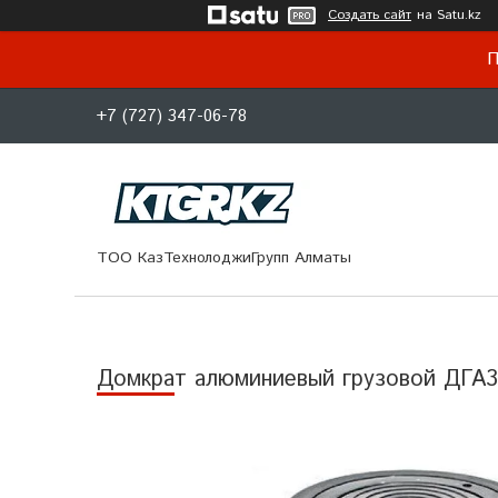
Создать сайт
на Satu.kz
П
+7 (727) 347-06-78
ТОО КазТехнолоджиГрупп Алматы
Домкрат алюминиевый грузовой ДГА3