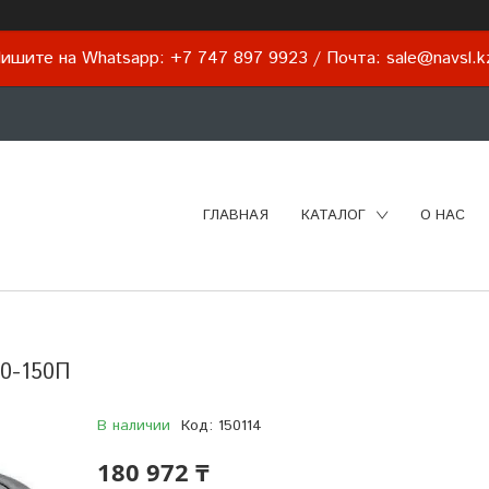
ишите на Whatsapp: +7 747 897 9923 / Почта: sale@navsl.
ГЛАВНАЯ
КАТАЛОГ
О НАС
0-150П
В наличии
Код:
150114
180 972 ₸