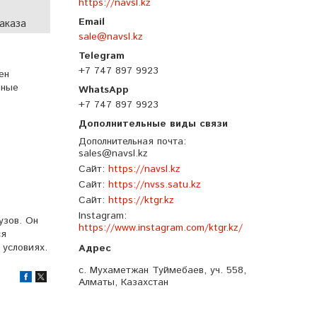
https://navsl.kz
аказа
sale@navsl.kz
+7 747 897 9923
ен
вные
+7 747 897 9923
Дополнительная почта
sales@navsl.kz
Сайт
https://navsl.kz
Сайт
https://nvss.satu.kz
Сайт
https://ktgr.kz
Instagram
узов. Он
https://www.instagram.com/ktgr.kz/
ся
 условиях.
с. Мухаметжан Туймебаев, уч. 558,
Алматы, Казахстан