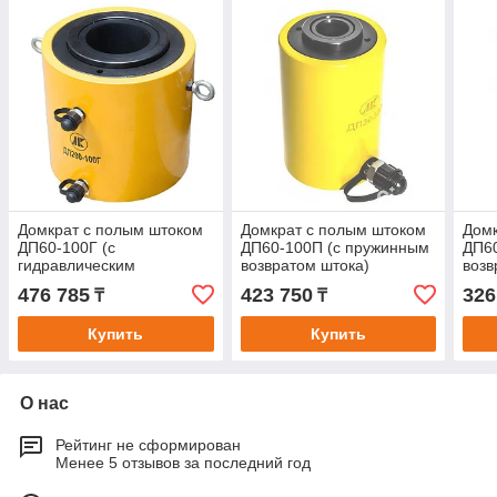
Домкрат с полым штоком
Домкрат с полым штоком
Домк
ДП60-100Г (с
ДП60-100П (с пружинным
ДП6
гидравлическим
возвратом штока)
возв
возвратом)
476 785
423 750
326
₸
₸
Купить
Купить
О нас
Рейтинг не сформирован
Менее 5 отзывов за последний год