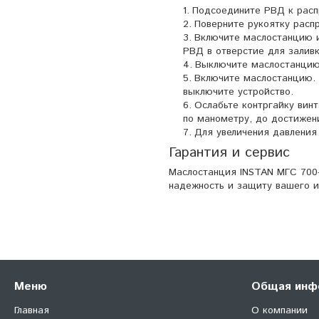
Подсоедините РВД к расп
Поверните рукоятку расп
Включите маслостанцию и
РВД в отверстие для заливк
Выключите маслостанцию 
Включите маслостанцию. 
выключите устройство.
Ослабьте контргайку вин
по манометру, до достижен
Для увеличения давления
Гарантия и сервис
Маслостанция INSTAN МГС 700-0
надежность и защиту вашего и
Меню
Общая инф
Главная
О компании