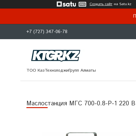
Создать сайт
на Satu.kz
П
+7 (727) 347-06-78
ТОО КазТехнолоджиГрупп Алматы
Маслостанция МГС 700-0.8-Р-1 220 В