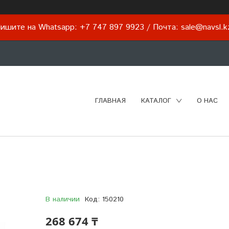
ишите на Whatsapp: +7 747 897 9923 / Почта: sale@navsl.
ГЛАВНАЯ
КАТАЛОГ
О НАС
В наличии
Код:
150210
268 674 ₸