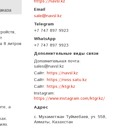
https://navsl.kz
аказа
sale@navsl.kz
+7 747 897 9923
ройств,
т
а 8 литров
+7 747 897 9923
Дополнительная почта
sales@navsl.kz
Сайт
https://navsl.kz
Сайт
https://nvss.satu.kz
Сайт
https://ktgr.kz
Instagram
https://www.instagram.com/ktgr.kz/
те, а
с. Мухаметжан Туймебаев, уч. 558,
ках.
Алматы, Казахстан
иях.