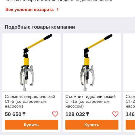
Все условия возврата
Подобные товары компании
Съемник гидравлический
Съемник гидравлический
Съем
СГ-5 (со встроенным
СГ-15 (со встроенным
СГ-2
насосом)
насосом)
насо
50 650
128 032
146
₸
₸
Купить
Купить