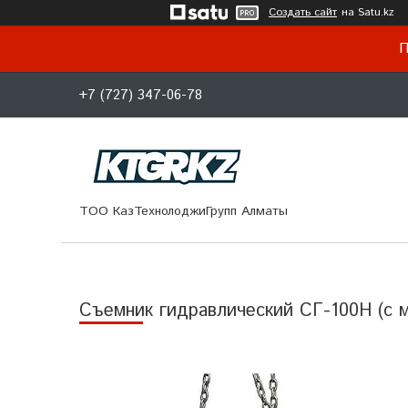
Создать сайт
на Satu.kz
П
+7 (727) 347-06-78
ТОО КазТехнолоджиГрупп Алматы
Съемник гидравлический СГ-100Н (с 