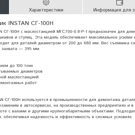
Характеристики
Информация для з
ик INSTAN СГ-100Н
N СГ-100Н с маслостанцией МГС700-0.8-Р-1 предназначен для де
шкивов и ступиц. Эта модель обеспечивает максимальное усилие в
одит для деталей диаметром от 200 до 680 мм. Вес съемника с
а захвата — 395 мм.
ием до 100 тонн
тываемых диаметров
ной маслостанцией
емонтажных работ
N СГ-100Н используется в промышленности для демонтажа детал
езаменим в автосервисах, на производственных предприятиях и в
оте с валами и другими крупногабаритными объектами. Подходи
, обеспечивая надежность и эффективность в сложных условиях.