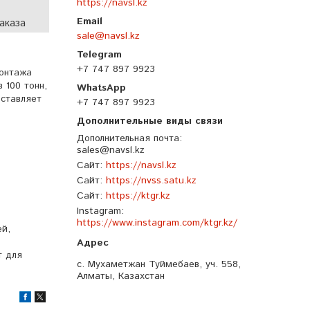
https://navsl.kz
аказа
sale@navsl.kz
+7 747 897 9923
монтажа
 100 тонн,
оставляет
+7 747 897 9923
Дополнительная почта
sales@navsl.kz
Сайт
https://navsl.kz
Сайт
https://nvss.satu.kz
Сайт
https://ktgr.kz
Instagram
https://www.instagram.com/ktgr.kz/
ей,
т для
с. Мухаметжан Туймебаев, уч. 558,
Алматы, Казахстан