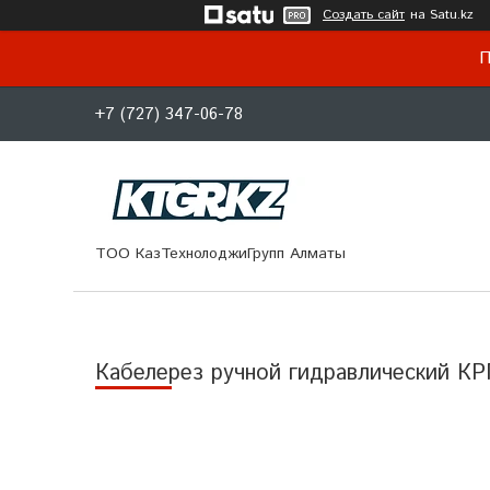
Создать сайт
на Satu.kz
П
+7 (727) 347-06-78
ТОО КазТехнолоджиГрупп Алматы
Кабелерез ручной гидравлический КР