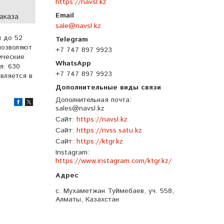
https://navsl.kz
аказа
sale@navsl.kz
м до 52
позволяют
+7 747 897 9923
ические
я: 630
+7 747 897 9923
вляется в
Дополнительная почта
sales@navsl.kz
Сайт
https://navsl.kz
Сайт
https://nvss.satu.kz
Сайт
https://ktgr.kz
Instagram
https://www.instagram.com/ktgr.kz/
с. Мухаметжан Туймебаев, уч. 558,
Алматы, Казахстан