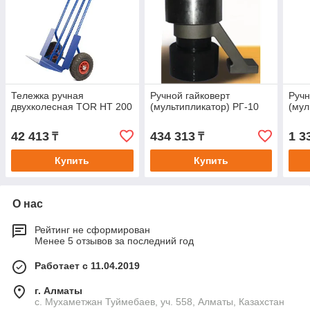
Тележка ручная
Ручной гайковерт
Ручн
двухколесная TOR HT 200
(мультипликатор) РГ-10
(мул
42 413
434 313
1 3
₸
₸
Купить
Купить
О нас
Рейтинг не сформирован
Менее 5 отзывов за последний год
Работает с 11.04.2019
г. Алматы
с. Мухаметжан Туймебаев, уч. 558, Алматы, Казахстан