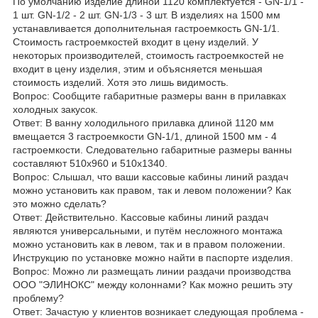
По умолчанию изделие длиной 1120 комплектуется - GN-1/1 -
1 шт. GN-1/2 - 2 шт. GN-1/3 - 3 шт. В изделиях на 1500 мм
устанавливается дополнительная гастроемкость GN-1/1.
Стоимость гастроемкостей входит в цену изделий. У
некоторых производителей, стоимость гастроемкостей не
входит в цену изделия, этим и объясняется меньшая
стоимость изделий. Хотя это лишь видимость.
Вопрос: Сообщите габаритные размеры ванн в прилавках
холодных закусок.
Ответ: В ванну холодильного прилавка длиной 1120 мм
вмещается 3 гастроемкости GN-1/1, длиной 1500 мм - 4
гастроемкости. Следовательно габаритные размеры ванны
составляют 510х960 и 510х1340.
Вопрос: Слышал, что ваши кассовые кабины линий раздач
можно установить как правом, так и левом положении? Как
это можно сделать?
Ответ: Действительно. Кассовые кабины линий раздач
являются универсальными, и путём несложного монтажа
можно установить как в левом, так и в правом положении.
Инструкцию по установке можно найти в паспорте изделия.
Вопрос: Можно ли размещать линии раздачи производства
ООО "ЭЛИНОКС" между колоннами? Как можно решить эту
проблему?
Ответ: Зачастую у клиентов возникает следующая проблема -