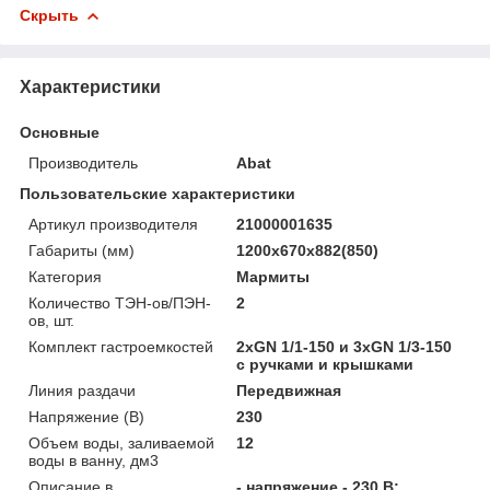
Скрыть
Характеристики
Основные
Производитель
Abat
Пользовательские характеристики
Артикул производителя
21000001635
Габариты (мм)
1200х670х882(850)
Категория
Мармиты
Количество ТЭН-ов/ПЭН-
2
ов, шт.
Комплект гастроемкостей
2хGN 1/1-150 и 3хGN 1/3-150
с ручками и крышками
Линия раздачи
Передвижная
Напряжение (В)
230
Объем воды, заливаемой
12
воды в ванну, дм3
Описание в
- напряжение - 230 В;