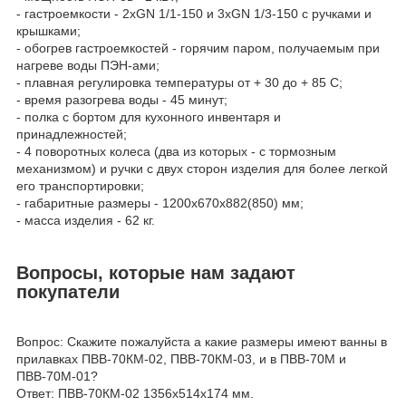
- гастроемкости - 2хGN 1/1-150 и 3хGN 1/3-150 с ручками и
крышками;
- обогрев гастроемкостей - горячим паром, получаемым при
нагреве воды ПЭН-ами;
- плавная регулировка температуры от + 30 до + 85 С;
- время разогрева воды - 45 минут;
- полка с бортом для кухонного инвентаря и
принадлежностей;
- 4 поворотных колеса (два из которых - с тормозным
механизмом) и ручки с двух сторон изделия для более легкой
его транспортировки;
- габаритные размеры - 1200х670х882(850) мм;
- масса изделия - 62 кг.
Вопросы, которые нам задают
покупатели
Вопрос: Cкажите пожалуйста а какие размеры имеют ванны в
прилавках ПВВ-70КМ-02, ПВВ-70КМ-03, и в ПВВ-70М и
ПВВ-70М-01?
Ответ: ПВВ-70КМ-02 1356х514х174 мм.