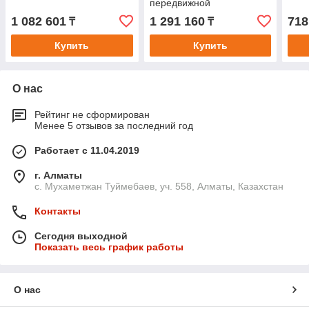
передвижной
1 082 601
1 291 160
718
₸
₸
Купить
Купить
О нас
Рейтинг не сформирован
Менее 5 отзывов за последний год
Работает с 11.04.2019
г. Алматы
с. Мухаметжан Туймебаев, уч. 558, Алматы, Казахстан
Контакты
Сегодня выходной
Показать весь график работы
О нас