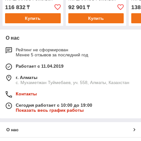
420i, таймер, пластиковый
360i, таймер, цветная
600i
116 832
92 901
138
₸
₸
кейс
коробка
алю
Купить
Купить
О нас
Рейтинг не сформирован
Менее 5 отзывов за последний год
Работает с 11.04.2019
г. Алматы
с. Мухаметжан Туймебаев, уч. 558, Алматы, Казахстан
Контакты
Сегодня работает с 10:00 до 19:00
Показать весь график работы
О нас