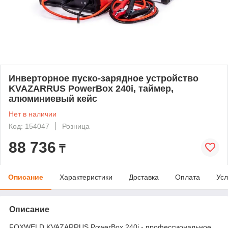
Инверторное пуско-зарядное устройство
KVAZARRUS PowerBox 240i, таймер,
алюминиевый кейс
Нет в наличии
Код: 154047
Розница
88 736
₸
Описание
Характеристики
Доставка
Оплата
Усл
Описание
FOXWELD KVAZARRUS PowerBox 240i - профессиональное