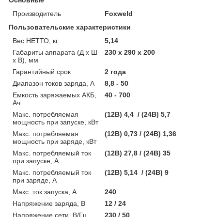
Основные
Производитель
Foxweld
Пользовательские характеристики
Вес НЕТТО, кг
5,14
Габариты аппарата (Д х Ш
230 x 290 x 200
х В), мм
Гарантийный срок
2 года
Диапазон токов заряда, А
8,8 - 50
Емкость заряжаемых АКБ,
40 - 700
Ач
Макс. потребляемая
(12В) 4,4 / (24В) 5,7
мощность при запуске, кВт
Макс. потребляемая
(12В) 0,73 / (24В) 1,36
мощность при заряде, кВт
Макс. потребляемый ток
(12В) 27,8 / (24В) 35
при запуске, А
Макс. потребляемый ток
(12В) 5,14 / (24В) 9
при заряде, А
Макс. ток запуска, А
240
Напряжение заряда, В
12 / 24
Напряжение сети, В/Гц
230 / 50