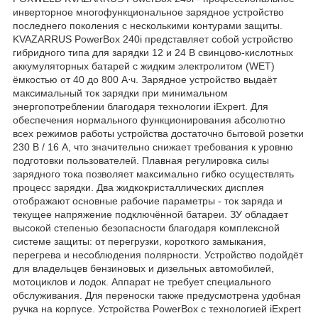
инверторное многофункциональное зарядное устройство
последнего поколения с несколькими контурами защиты.
KVAZARRUS PowerBox 240i представляет собой устройство
гибридного типа для зарядки 12 и 24 В свинцово-кислотных
аккумуляторных батарей c жидким электролитом (WET)
ёмкостью от 40 до 800 А⋅ч. Зарядное устройство выдаёт
максимальный ток зарядки при минимальном
энергопотреблении благодаря технологии iExpert. Для
обеспечения нормального функционирования абсолютно
всех режимов работы устройства достаточно бытовой розетки
230 В / 16 А, что значительно снижает требования к уровню
подготовки пользователей. Плавная регулировка силы
зарядного тока позволяет максимально гибко осуществлять
процесс зарядки. Два жидкокристаллических дисплея
отображают основные рабочие параметры - ток заряда и
текущее напряжение подключённой батареи. ЗУ обладает
высокой степенью безопасности благодаря комплексной
системе защиты: от перегрузки, короткого замыкания,
перегрева и несоблюдения полярности. Устройство подойдёт
для владельцев бензиновых и дизельных автомобилей,
мотоциклов и лодок. Аппарат не требует специального
обслуживания. Для переноски также предусмотрена удобная
ручка на корпусе. Устройства PowerBox с технологией iExpert