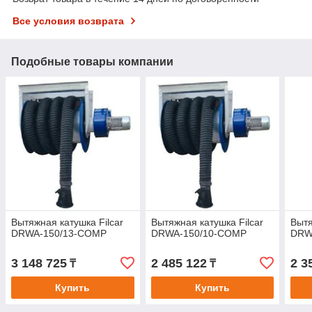
Все условия возврата
Подобные товары компании
Вытяжная катушка Filcar
Вытяжная катушка Filcar
Вытя
DRWA-150/13-COMP
DRWA-150/10-COMP
DRW
3 148 725
2 485 122
2 3
₸
₸
Купить
Купить