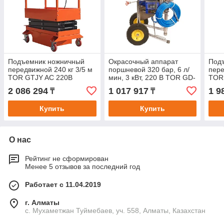
Подъемник ножничный
Окрасочный аппарат
Под
передвижной 240 кг 3/5 м
поршневой 320 бар, 6 л/
пере
TOR GTJY AC 220В
мин, 3 кВт, 220 В TOR GD-
TOR
сетевой
1095
сете
2 086 294
1 017 917
1 9
₸
₸
Купить
Купить
О нас
Рейтинг не сформирован
Менее 5 отзывов за последний год
Работает с 11.04.2019
г. Алматы
с. Мухаметжан Туймебаев, уч. 558, Алматы, Казахстан