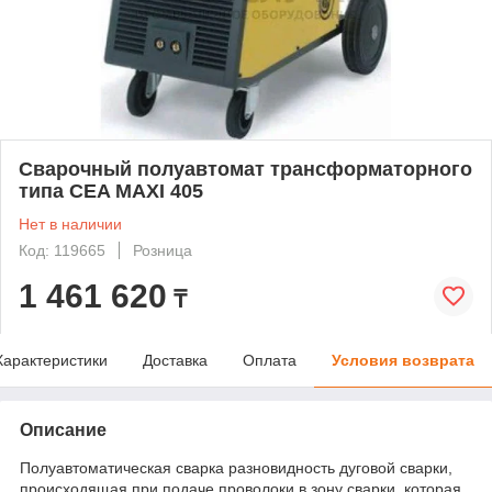
Сварочный полуавтомат трансформаторного
типа CEA MAXI 405
Нет в наличии
Код: 119665
Розница
1 461 620
₸
Характеристики
Доставка
Оплата
Условия возврата
Описание
Полуавтоматическая сварка разновидность дуговой сварки,
происходящая при подаче проволоки в зону сварки, которая