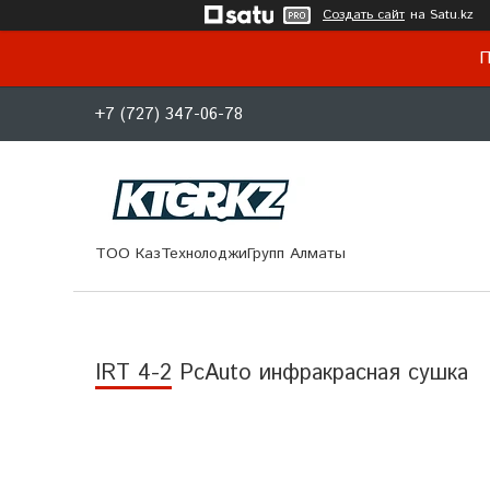
Создать сайт
на Satu.kz
П
+7 (727) 347-06-78
ТОО КазТехнолоджиГрупп Алматы
IRT 4-2 PcAuto инфракрасная сушка