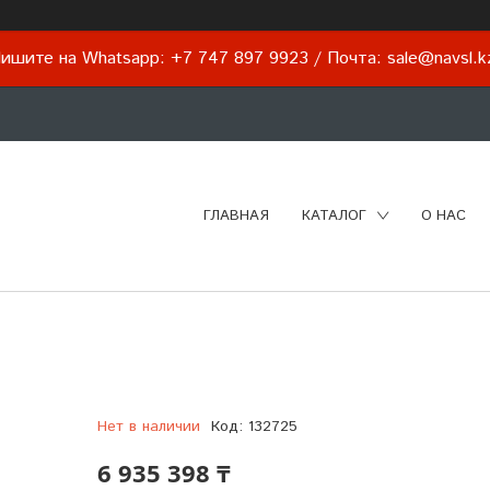
ишите на Whatsapp: +7 747 897 9923 / Почта: sale@navsl.
ГЛАВНАЯ
КАТАЛОГ
О НАС
Нет в наличии
Код:
132725
6 935 398 ₸