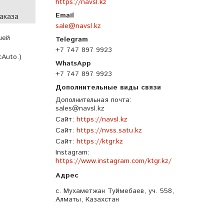
https://navsl.kz
аказа
sale@navsl.kz
шей
+7 747 897 9923
cAuto.)
+7 747 897 9923
Дополнительная почта
sales@navsl.kz
Сайт
https://navsl.kz
Сайт
https://nvss.satu.kz
Сайт
https://ktgr.kz
Instagram
https://www.instagram.com/ktgr.kz/
с. Мухаметжан Туймебаев, уч. 558,
Алматы, Казахстан