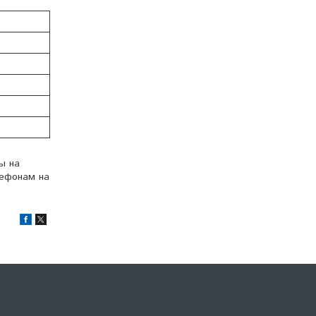
ы на
лефонам на