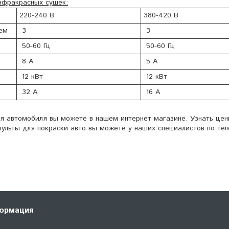
нфракрасных сушек:
220-240 В
380-420 В
ем
3
3
50-60 Гц
50-60 Гц
8 А
5 А
12 кВт
12 кВт
32 А
16 А
я автомобиля вы можете в нашем интернет магазине. Узнать цен
ульты для покраски авто вы можете у наших специалистов по те
ормация