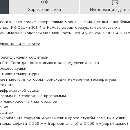
Характеристики
Информация для з
PcAuto - это самые совершенные мобильные ИК-СУШКИ с наиболь
тью. ИК-Сушки IRT 4-2 PcAuto характеризуются лёгкостью в
минимально. (Аналогичная мощность, что и у ИК-сушек IRT 4-20 P
ушки IRT 4-2 PcAuto
 расположения софитами
 FreeForm для оптимального распределения тепла
роцесс сушки
нтроля температуры
вает место, в котором происходит измерение температуры
стояния
инфракрасной сушки
рограмм и 3 свободные программы
х лакокрасочных материалов
ания
офитах
охлаждения софитов и увеличения срока службы ламп ик-Сушки
ъема софита 2 250 мм (горизонтально) и 2 550 мм(вертикально)