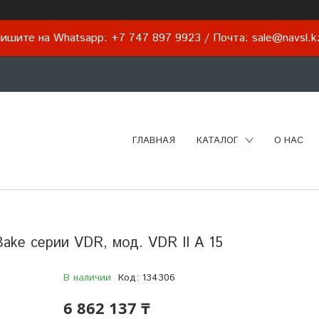
ишите на Whatsapp: +7 747 897 9923 / Почта: sale@navsl.
ГЛАВНАЯ
КАТАЛОГ
О НАС
ake серии VDR, мод. VDR II A 15
В наличии
Код:
134306
6 862 137 ₸