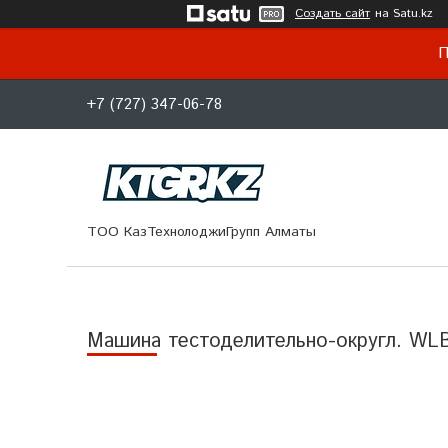
Создать сайт
на Satu.kz
П
+7 (727) 347-06-78
ТОО КазТехнолоджиГрупп Алматы
Машина тестоделительно-округл. WLB