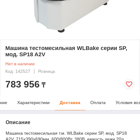
Машина тестомесильная WLBake серии SP,
мод. SP18 A2V
Нет в наличии
Код: 142527
Розница
783 956
₸
ние
Характеристики
Доставка
Оплата
Условия во
Описание
Машина тестомесильная т.м. WLBake серии SP, мод. SP18
A2V, 715х390х690мм, 600/800Вт, 380В, емкость дежи 20л,