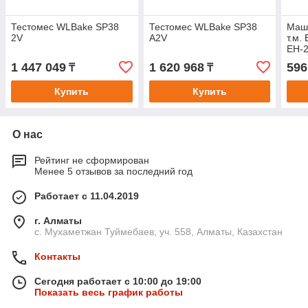
Тестомес WLBake SP38
Тестомес WLBake SP38
Маш
2V
A2V
т.м.
EH-
1 447 049
1 620 968
596
₸
₸
Купить
Купить
О нас
Рейтинг не сформирован
Менее 5 отзывов за последний год
Работает с 11.04.2019
г. Алматы
с. Мухаметжан Туймебаев, уч. 558, Алматы, Казахстан
Контакты
Сегодня работает с 10:00 до 19:00
Показать весь график работы