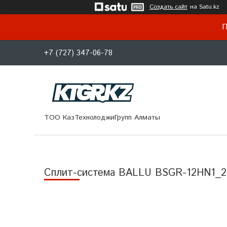
Создать сайт
на Satu.kz
П
+7 (727) 347-06-78
ТОО КазТехнолоджиГрупп Алматы
Сплит-система BALLU BSGR-12HN1_2