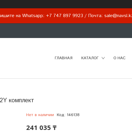
ишите на Whatsapp: +7 747 897 9923 / Почта: sale@navsl.
ГЛАВНАЯ
КАТАЛОГ
О НАС
2Y комплект
Нет в наличии
Код:
146138
241 035 ₸