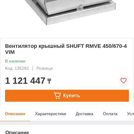
Вентилятор крышный SHUFT RMVE 450/670-4
VIM
В наличии
Код: 136282
Розница
1 121 447
₸
Купить
Описание
Характеристики
Доставка
Оплата
Усл
Описание