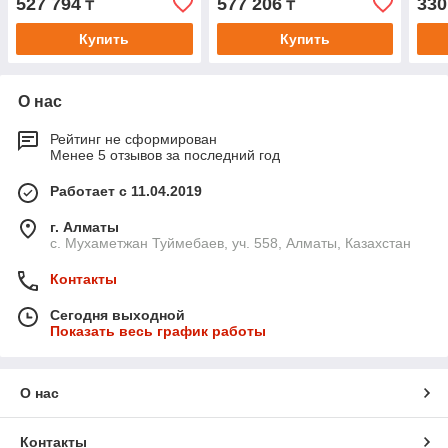
527 794
577 206
330
₸
₸
Купить
Купить
О нас
Рейтинг не сформирован
Менее 5 отзывов за последний год
Работает с 11.04.2019
г. Алматы
с. Мухаметжан Туймебаев, уч. 558, Алматы, Казахстан
Контакты
Сегодня выходной
Показать весь график работы
О нас
Контакты