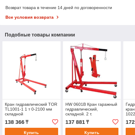
Возврат товара в течение 14 дней по договоренности
Все условия возврата
Подобные товары компании
Кран гидравлический TOR
HW 0601B Кран гаражный
Гидр
TL1001-1 1 т 0-2100 мм
гидравлический,
кра
складной
складной. 2 т.
102
138 366
137 881
172
₸
₸
Купить
Купить