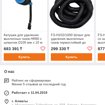
Катушка для удаления
FS-H102/1000 Шланг для
FS-H
выхлопных газов HR80 с
удаления выхлопных
со ш
шлангом D100 мм х 10 м
газов термостойкий до
выхл
+200°С, d 102 мм, длина
d127
683 391
299 330
877
₸
₸
10 м.
Купить
Купить
О нас
Рейтинг не сформирован
Менее 5 отзывов за последний год
Работает с 11.04.2019
г. Алматы
с. Мухаметжан Туймебаев, уч. 558, Алматы, Казахстан