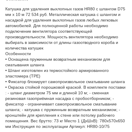
Катушка для удаления выхлопных газов HR80 с шлангом D75
мм х 10 м 72 534 руб. Металлическая катушка с шлангом и
насадкой для удаления выхлопных газов любых легковых
автомобилей. Для полноценной работы необходимо
подключение вентилятора соответствующей
производительности. Мощность вентилятора необходимо
выбирать в зависимости от длины газоотводного короба и
количества катушек
Особенности
• Оснащена пружинным возвратным механизмом для
сматывания шланга
• Шланг изготовлен из термостойкого армированного
эластомера (TPE)
• Фиксатор блокирует самопроизвольное сматывание шланга
• Окраска стойкой порошковой краской. В комплекте поставки
: - шланг диаметром 75 мм и длиной 10 м; - сменная
резиновая газоприёмная насадка с пробоотборником; -
фиксатор - ограничивает самопроизвольное сматывание
шланга; - катушка с пружинным возвратным механизмом; -
кронштейн для крепления к стене или потолку рабочего
помещения. Вес брутто: 73 кг Место 1 (ДхШхВ): 780х570х650
мм Инструкция по эксплуатации Артикул: HR80-10/75