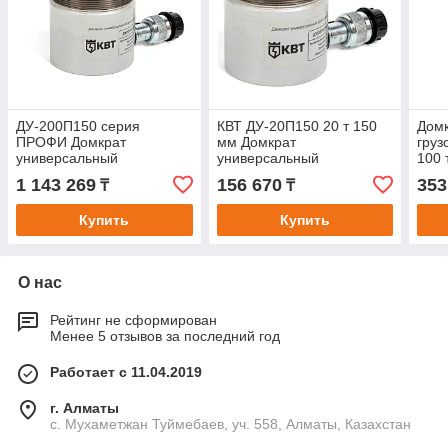
ДУ-200П150 серия
КВТ ДУ-20П150 20 т 150
Домк
ПРОФИ Домкрат
мм Домкрат
гру
универсальный
универсальный
100 
односторонний
односторонний
1 143 269
156 670
353
₸
₸
Купить
Купить
О нас
Рейтинг не сформирован
Менее 5 отзывов за последний год
Работает с 11.04.2019
г. Алматы
с. Мухаметжан Туймебаев, уч. 558, Алматы, Казахстан