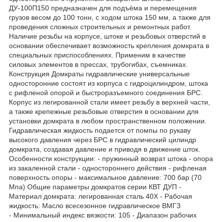
ДУ-100П150 предназначен для подъёма и перемещения
грузов весом до 100 тонн, c ходом штока 150 мм, а также для
проведения сложных строительных и ремонтных работ.
Наличие резьбы на корпусе, штоке и резьбовых отверстий в
основании обеспечивает возможность крепления домкрата в
специальных приспособлениях. Применим в качестве
силовых элементов в прессах, трубогибах, съемниках.
Конструкция Домкраты гидравлические универсальные
односторонние состоят из корпуса с гидроцилиндром, штока
с рифленой опорой и быстроразъемного соединения БРС.
Корпус из легированной стали имеет резьбу в верхней части,
а также крепежные резьбовые отверстия в основании для
установки домкрата в любом пространственном положении.
Гидравлическая жидкость подается от помпы по рукаву
высокого давления через БРС в гидравлический цилиндр
домкрата, создавая давление и приводя в движение шток.
Особенности конструкции: - пружинный возврат штока - опора
из закаленной стали - одностороннего действия - рифленая
поверхность опоры - максимальное давление: 700 бар (70
Мпа) Общие параметры домкратов серии КВТ ДУП -
Материал домкрата: легированная сталь 40X - Рабочая
жидкость: Масло всесезонное гидравлическое ВМГЗ
- Минимальный индекс вязкости: 105 - Диапазон рабочих