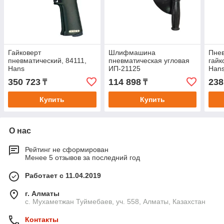
Гайковерт
Шлифмашина
Пне
пневматический, 84111,
пневматическая угловая
гайк
Hans
ИП-21125
Hans
350 723
114 898
238
₸
₸
Купить
Купить
О нас
Рейтинг не сформирован
Менее 5 отзывов за последний год
Работает с 11.04.2019
г. Алматы
с. Мухаметжан Туймебаев, уч. 558, Алматы, Казахстан
Контакты