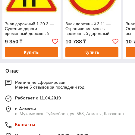
Знак дорожный 1.20.3 —
Знак дорожный 3.11 —
Знак
Сужение дороги -
Ограничение массы -
Огра
временный дорожный
временный дорожный
ось 
знак на желтом фоне
знак на желтом фоне
доро
9 350
10 788
10 
₸
₸
фон
Купить
Купить
О нас
Рейтинг не сформирован
Менее 5 отзывов за последний год
Работает с 11.04.2019
г. Алматы
с. Мухаметжан Туймебаев, уч. 558, Алматы, Казахстан
Контакты