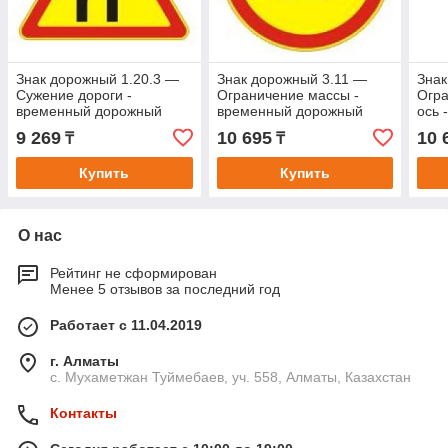
Знак дорожный 1.20.3 —
Знак дорожный 3.11 —
Знак
Сужение дороги -
Ограничение массы -
Огра
временный дорожный
временный дорожный
ось 
знак на желтом фоне
знак на желтом фоне
доро
9 269
10 695
10 
₸
₸
фон
Купить
Купить
О нас
Рейтинг не сформирован
Менее 5 отзывов за последний год
Работает с 11.04.2019
г. Алматы
с. Мухаметжан Туймебаев, уч. 558, Алматы, Казахстан
Контакты