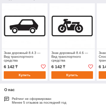
Знак дорожный 8.4.3 —
Знак дорожный 8.4.6 —
Знак
Вид транспортного
Вид транспортного
Спос
средства
средства
тран
на с
6 142
6 142
6 1
₸
₸
Купить
Купить
О нас
Рейтинг не сформирован
Менее 5 отзывов за последний год