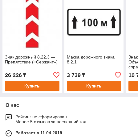
Знак дорожный 8.22.3 —
Маска дорожного знака
Знак
Препятствие («Сержант»)
8.2.1
Объе
спра
26 226
3 739
10 
₸
₸
Купить
Купить
О нас
Рейтинг не сформирован
Менее 5 отзывов за последний год
Работает с 11.04.2019