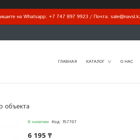
ишите на Whatsapp: +7 747 897 9923 / Почта: sale@navsl.
ГЛАВНАЯ
КАТАЛОГ
О НАС
о объекта
В наличии
Код:
157707
6 195 ₸