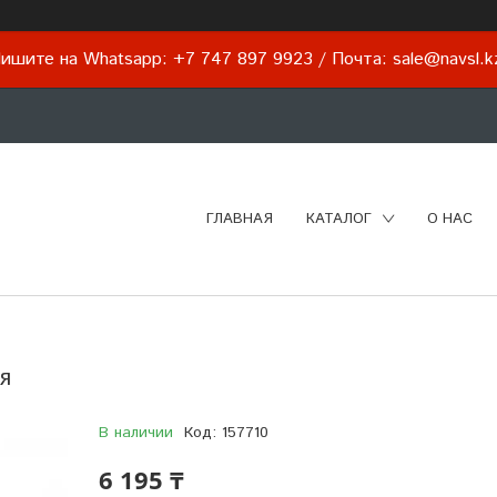
ишите на Whatsapp: +7 747 897 9923 / Почта: sale@navsl.
ГЛАВНАЯ
КАТАЛОГ
О НАС
я
В наличии
Код:
157710
6 195 ₸