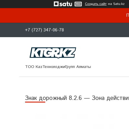
Создать сайт
на Satu.kz
П
+7 (727) 347-06-78
ТОО КазТехнолоджиГрупп Алматы
Знак дорожный 8.2.6 — Зона действи