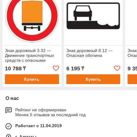
Знак дорожный 3.32 —
Знак дорожный 8.12 —
Знак
Движение транспортных
Опасная обочина
Опа
средств с опасными
грузами запрещено
10 788
6 195
9 3
₸
₸
Купить
Купить
О нас
Рейтинг не сформирован
Менее 5 отзывов за последний год
Работает с 11.04.2019
г. Алматы