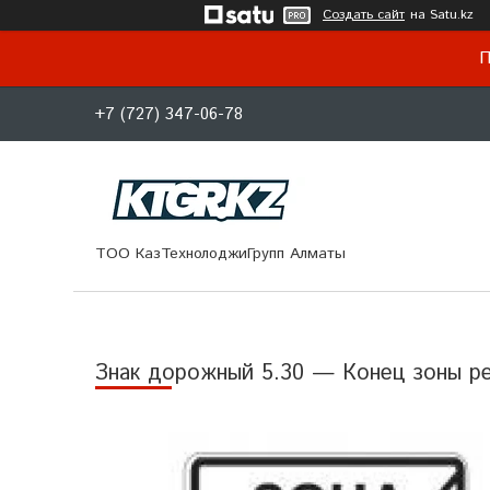
Создать сайт
на Satu.kz
П
+7 (727) 347-06-78
ТОО КазТехнолоджиГрупп Алматы
Знак дорожный 5.30 — Конец зоны ре