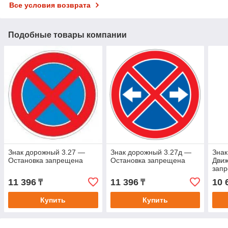
Все условия возврата
Подобные товары компании
Знак дорожный 3.27 —
Знак дорожный 3.27д —
Знак
Остановка запрещена
Остановка запрещена
Движ
зап
11 396
11 396
10 
₸
₸
Купить
Купить