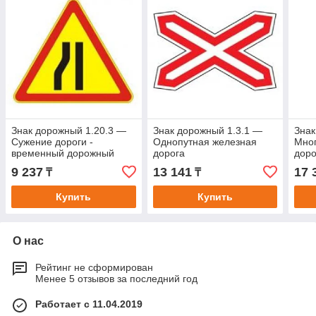
Знак дорожный 1.20.3 —
Знак дорожный 1.3.1 —
Знак
Сужение дороги -
Однопутная железная
Мног
временный дорожный
дорога
доро
знак на желтом фоне
9 237
13 141
17 
₸
₸
Купить
Купить
О нас
Рейтинг не сформирован
Менее 5 отзывов за последний год
Работает с 11.04.2019